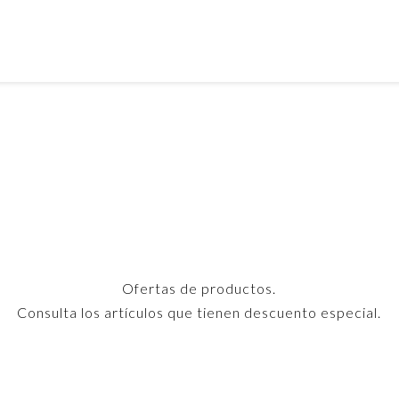
Inicio
Audiovisuales
Consumibles
Impresoras
In
Productos Audiovisuales
Impresoras Lase
P
Mobiliario
Cartelería Digital
Impresoras Inkje
S
Sillería
Complementos e Instalaciones
Escáneres
Complementos de Ofic
Educación
Otras Impresora
s interactivas
Instalaciones y Proyec
Servicios de imp
tización de aulas
s EduCAT
Ofertas de productos.
Microsoft para
Consulta los artículos que tienen descuento especial.
ión